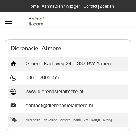
Home
|
Aanmelden / wijzigen
|
Contact
|
Zoeken


Dierenasiel Almere
Groene Kadeweg 24, 1332 BW Almere
036 – 2005555
www.dierenasielalmere.nl
contact@dierenasielalmere.nl
dierenasiel
-
flevoland
-
almere
-
hond
-
kat
-
konijn
-
overig